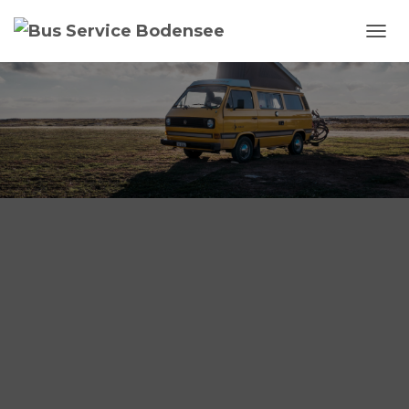
N
A
V
I
G
A
T
I
O
N
U
M
S
C
H
A
L
T
E
N